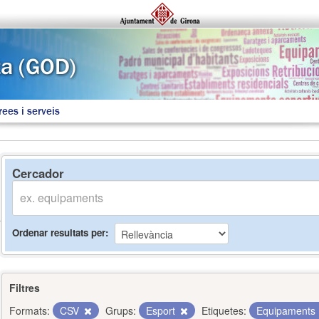
rees i serveis
Cercador
Ordenar resultats per
Filtres
Formats:
CSV
Grups:
Esport
Etiquetes:
Equipaments