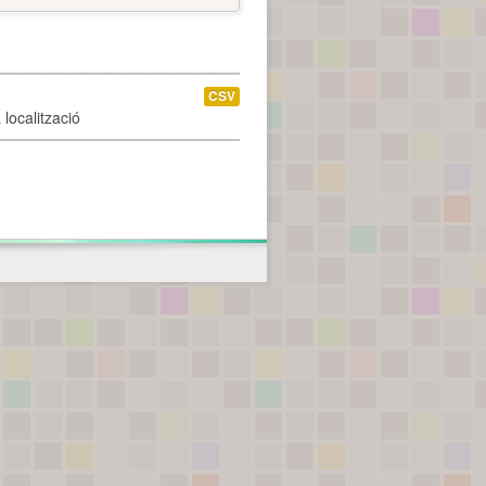
CSV
localització