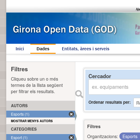
Inici
Dades
Entitats, àrees i serveis
Filtres
Cercador
Cliqueu sobre un o més
termes de la llista següent
per filtrar els resultats.
Ordenar resultats per
AUTORS
Esports (1)
MOSTRAR MENYS AUTORS
Filtres
CATEGORIES
Organitzacions:
Esports
Esport (1)