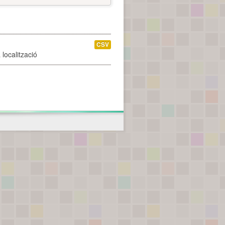
CSV
localització