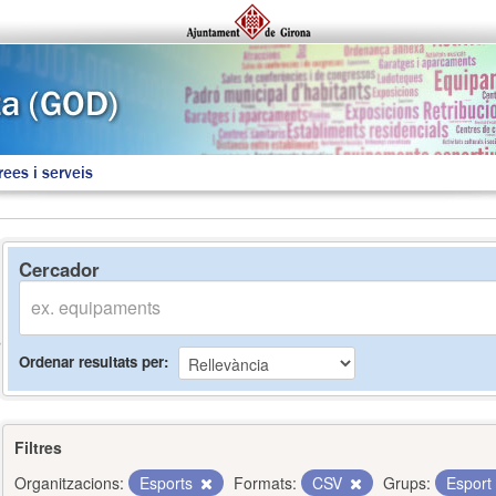
rees i serveis
Cercador
Ordenar resultats per
Filtres
Organitzacions:
Esports
Formats:
CSV
Grups:
Esport