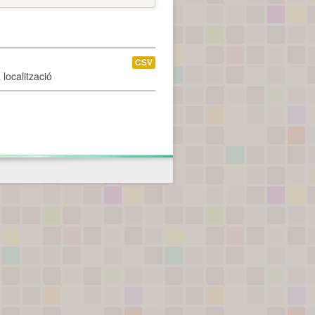
CSV
localització