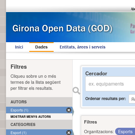
Inici
Dades
Entitats, àrees i serveis
Filtres
Cercador
Cliqueu sobre un o més
termes de la llista següent
per filtrar els resultats.
Ordenar resultats per
AUTORS
Esports (1)
MOSTRAR MENYS AUTORS
Filtres
CATEGORIES
Organitzacions:
Esports
Esport (1)