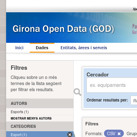
Inici
Dades
Entitats, àrees i serveis
Filtres
Cercador
Cliqueu sobre un o més
termes de la llista següent
per filtrar els resultats.
Ordenar resultats per
AUTORS
Esports (1)
MOSTRAR MENYS AUTORS
Filtres
CATEGORIES
Formats:
CSV
Grup
Esport (1)