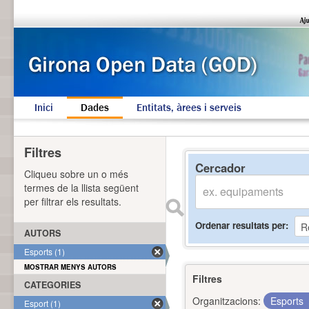
Inici
Dades
Entitats, àrees i serveis
Filtres
Cercador
Cliqueu sobre un o més
termes de la llista següent
per filtrar els resultats.
Ordenar resultats per
AUTORS
Esports (1)
MOSTRAR MENYS AUTORS
Filtres
CATEGORIES
Organitzacions:
Esports
Esport (1)