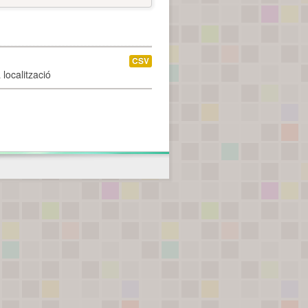
CSV
localització