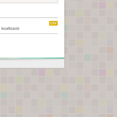
CSV
localització