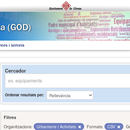
rees i serveis
Cercador
Ordenar resultats per
Filtres
Organitzacions:
Urbanisme i Activitats
Formats:
CSV
G