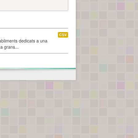
CSV
abliments dedicats a una
 a grans...