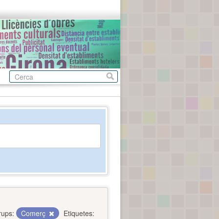
rups:
Comerç
Etiquetes: