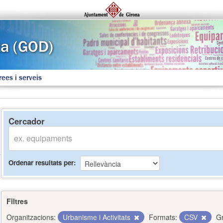
rees i serveis
Cercador
Ordenar resultats per
Filtres
Organitzacions:
Urbanisme i Activitats
Formats:
CSV
G