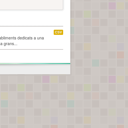
CSV
abliments dedicats a una
 a grans...