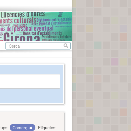
rups:
Comerç
Etiquetes: