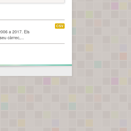
CSV
2006 a 2017. Els
seu càrrec,...