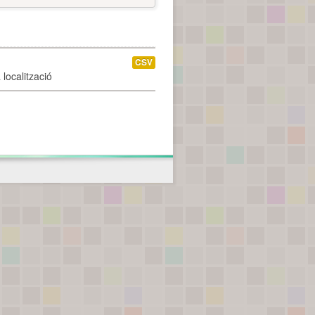
CSV
localització