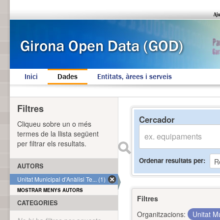
Inici
Dades
Entitats, àrees i serveis
Filtres
Cercador
Cliqueu sobre un o més
termes de la llista següent
per filtrar els resultats.
Ordenar resultats per
AUTORS
Unitat Municipal d'Anàlisi Te... (1)
MOSTRAR MENYS AUTORS
Filtres
CATEGORIES
Organitzacions:
Unitat Mu