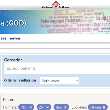
rees i serveis
Cercador
Ordenar resultats per
Filtres
Formats:
PDF
ZIP
dwg
Etiquetes:
Girona