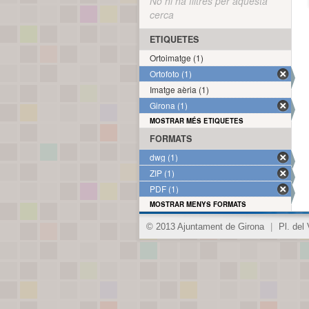
No hi ha filtres per aquesta
cerca
ETIQUETES
Ortoimatge (1)
Ortofoto (1)
Imatge aèria (1)
Girona (1)
MOSTRAR MÉS ETIQUETES
FORMATS
dwg (1)
ZIP (1)
PDF (1)
MOSTRAR MENYS FORMATS
© 2013 Ajuntament de Girona
|
Pl. del