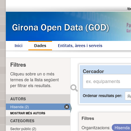
Inici
Dades
Entitats, àrees i serveis
Filtres
Cercador
Cliqueu sobre un o més
termes de la llista següent
per filtrar els resultats.
Ordenar resultats per
AUTORS
Hisenda (2)
MOSTRAR MÉS AUTORS
Filtres
CATEGORIES
Organitzacions:
Hisenda
Sector públic (2)