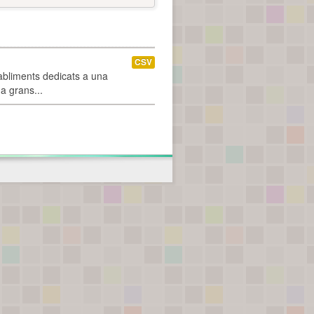
CSV
abliments dedicats a una
 a grans...