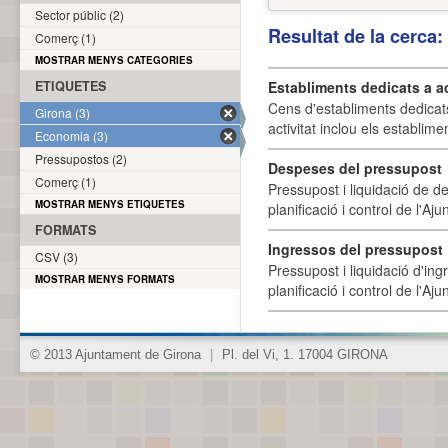
Sector públic (2)
Resultat de la cerca
Comerç (1)
MOSTRAR MENYS CATEGORIES
ETIQUETES
Establiments dedicats a a
Cens d'establiments dedicat
Girona (3)
activitat inclou els establime
Economia (3)
Pressupostos (2)
Despeses del pressupost
Comerç (1)
Pressupost i liquidació de d
MOSTRAR MENYS ETIQUETES
planificació i control de l'A
FORMATS
Ingressos del pressupost
CSV (3)
Pressupost i liquidació d'ing
MOSTRAR MENYS FORMATS
planificació i control de l'A
© 2013 Ajuntament de Girona
|
Pl. del Vi, 1. 17004 GIRONA