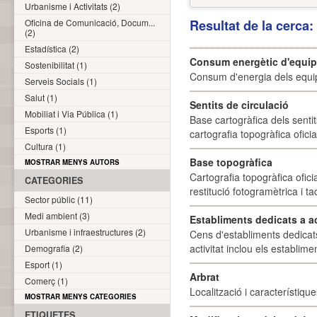
Urbanisme i Activitats (2)
Oficina de Comunicació, Docum...
Resultat de la cerca
(2)
Estadística (2)
Consum energètic d'equi
Sostenibilitat (1)
Consum d'energia dels equi
Serveis Socials (1)
Salut (1)
Sentits de circulació
Mobiliat i Via Pública (1)
Base cartogràfica dels sentit
Esports (1)
cartografia topogràfica ofici
Cultura (1)
Base topogràfica
MOSTRAR MENYS AUTORS
Cartografia topogràfica ofic
CATEGORIES
restitució fotogramètrica i ta
Sector públic (11)
Medi ambient (3)
Establiments dedicats a a
Urbanisme i infraestructures (2)
Cens d'establiments dedicat
activitat inclou els establime
Demografia (2)
Esport (1)
Arbrat
Comerç (1)
Localització i característique
MOSTRAR MENYS CATEGORIES
ETIQUETES