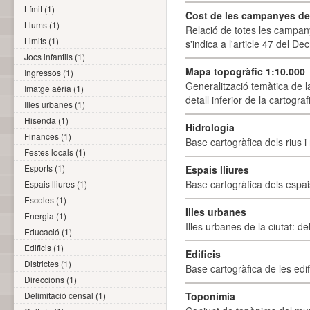
Límit (1)
Cost de les campanyes de p
Llums (1)
Relació de totes les campany
Limits (1)
s'indica a l'article 47 del De
Jocs infantils (1)
Mapa topogràfic 1:10.000
Ingressos (1)
Generalització temàtica de l
Imatge aèria (1)
detall inferior de la cartogra
Illes urbanes (1)
Hisenda (1)
Hidrologia
Finances (1)
Base cartogràfica dels rius i 
Festes locals (1)
Esports (1)
Espais lliures
Base cartogràfica dels espais
Espais lliures (1)
Escoles (1)
Illes urbanes
Energia (1)
Illes urbanes de la ciutat: de
Educació (1)
Edificis (1)
Edificis
Districtes (1)
Base cartogràfica de les edif
Direccions (1)
Delimitació censal (1)
Toponímia