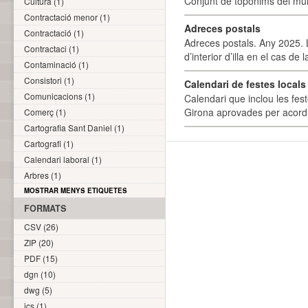
Conjunt de topònims del mun
Cultura (1)
Contractació menor (1)
Adreces postals
Contractació (1)
Adreces postals. Any 2025. L
Contractaci (1)
d’interior d’illa en el cas de
Contaminació (1)
Consistori (1)
Calendari de festes locals 
Comunicacions (1)
Calendari que inclou les fes
Girona aprovades per acord
Comerç (1)
Cartografia Sant Daniel (1)
Cartografi (1)
Calendari laboral (1)
Arbres (1)
MOSTRAR MENYS ETIQUETES
FORMATS
CSV (26)
ZIP (20)
PDF (15)
dgn (10)
dwg (5)
ics (1)