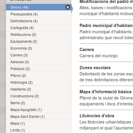
Modificacions del padró m
Girona (48)
Altes, baixes i modificacion
municipal d'habitants incloue
Pressupostos (4)
Delimitacions (4)
Padró municipal d'habitan
Cartografia (4)
Padró municipal d'habitants 
Retribucions (3)
administratiu que recull tote
Equipaments (3)
Economia (3)
Carrers
Carrers (3)
Carrers del municipi.
Adreces (3)
Zones escolars
Població (2)
Delimitació de les zones esc
Plànol (2)
de tres delimitacions difere
Hidrologia (2)
Habitants (2)
Mapa d'informació bàsica i
Construccions (2)
Plànol de la ciutat de Girona
Barris (2)
equipaments i llocs d'interès 
Mapa topogràfic (1)
Llicències d'obra
Mapa Sant Daniel (1)
Les llicències urbanístiques 
Mapa (1)
mitjançant el qual l’ajuntame
Límits (1)