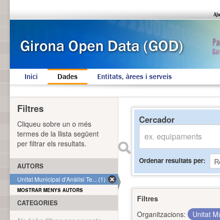
Inici
Dades
Entitats, àrees i serveis
Filtres
Cercador
Cliqueu sobre un o més
termes de la llista següent
per filtrar els resultats.
Ordenar resultats per
AUTORS
Unitat Municipal d'Anàlisi Te... (1)
MOSTRAR MENYS AUTORS
Filtres
CATEGORIES
Organitzacions:
Unitat Mu