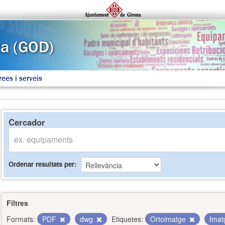
rees i serveis
Cercador
Ordenar resultats per
Filtres
Formats:
PDF
dwg
Etiquetes:
Ortoimatge
Imat