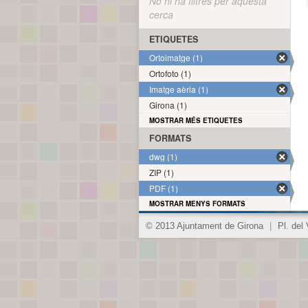
No hi ha filtres per aquesta
cerca
ETIQUETES
Ortoimatge (1)
Ortofoto (1)
Imatge aèria (1)
Girona (1)
MOSTRAR MÉS ETIQUETES
FORMATS
dwg (1)
ZIP (1)
PDF (1)
MOSTRAR MENYS FORMATS
© 2013 Ajuntament de Girona
|
Pl. del