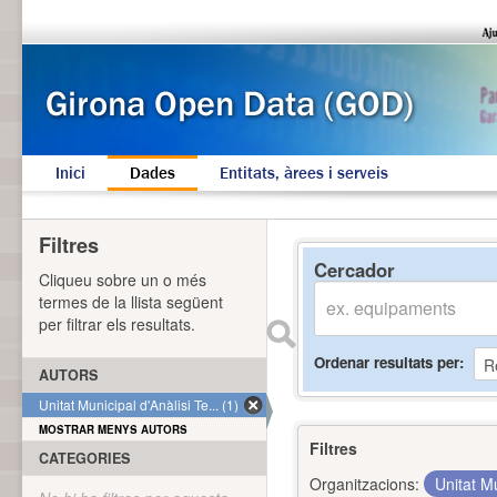
Inici
Dades
Entitats, àrees i serveis
Filtres
Cercador
Cliqueu sobre un o més
termes de la llista següent
per filtrar els resultats.
Ordenar resultats per
AUTORS
Unitat Municipal d'Anàlisi Te... (1)
MOSTRAR MENYS AUTORS
Filtres
CATEGORIES
Organitzacions:
Unitat Mu