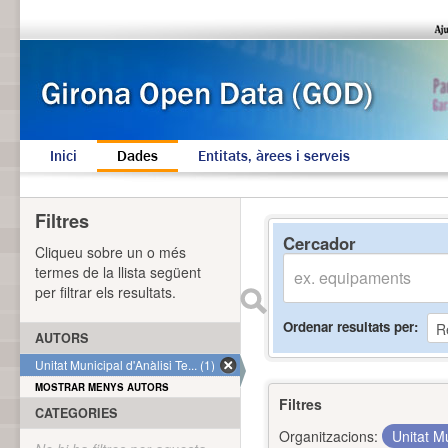
Inici
Dades
Entitats, àrees i serveis
Filtres
Cercador
Cliqueu sobre un o més
termes de la llista següent
per filtrar els resultats.
Ordenar resultats per
AUTORS
Unitat Municipal d'Anàlisi Te... (1)
MOSTRAR MENYS AUTORS
Filtres
CATEGORIES
Organitzacions:
Unitat Mu