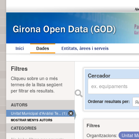
Inici
Dades
Entitats, àrees i serveis
Filtres
Cercador
Cliqueu sobre un o més
termes de la llista següent
per filtrar els resultats.
Ordenar resultats per
AUTORS
Unitat Municipal d'Anàlisi Te... (1)
MOSTRAR MENYS AUTORS
Filtres
CATEGORIES
Organitzacions:
Unitat Mu