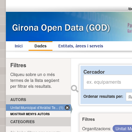
Inici
Dades
Entitats, àrees i serveis
Filtres
Cercador
Cliqueu sobre un o més
termes de la llista següent
per filtrar els resultats.
Ordenar resultats per
AUTORS
Unitat Municipal d'Anàlisi Te... (1)
MOSTRAR MENYS AUTORS
Filtres
CATEGORIES
Organitzacions:
Unitat Mu