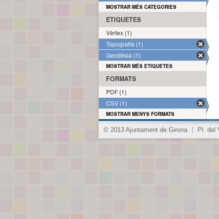
MOSTRAR MÉS CATEGORIES
ETIQUETES
Vèrtex (1)
Topografia (1)
Geodèsia (1)
MOSTRAR MÉS ETIQUETES
FORMATS
PDF (1)
CSV (1)
MOSTRAR MENYS FORMATS
© 2013 Ajuntament de Girona
|
Pl. del