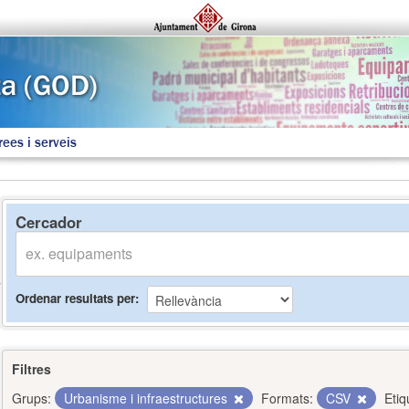
rees i serveis
Cercador
Ordenar resultats per
Filtres
Grups:
Urbanisme i infraestructures
Formats:
CSV
Etiq