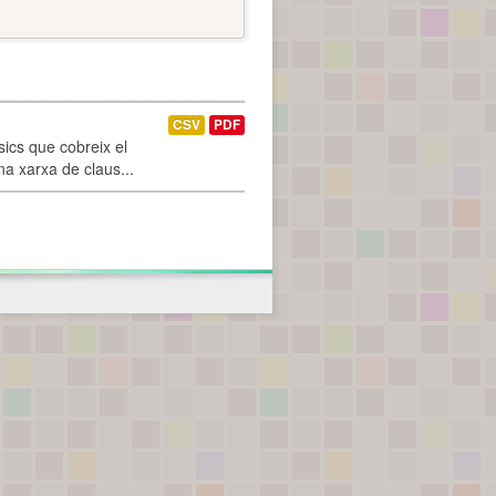
CSV
PDF
ics que cobreix el
na xarxa de claus...