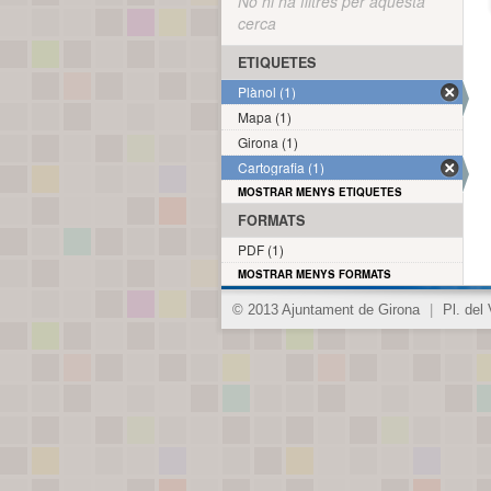
No hi ha filtres per aquesta
cerca
ETIQUETES
Plànol (1)
Mapa (1)
Girona (1)
Cartografia (1)
MOSTRAR MENYS ETIQUETES
FORMATS
PDF (1)
MOSTRAR MENYS FORMATS
© 2013 Ajuntament de Girona
|
Pl. del