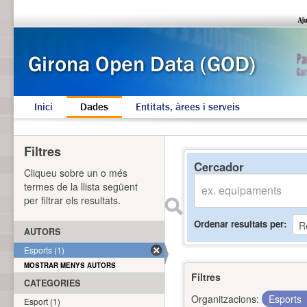
Inici
Dades
Entitats, àrees i serveis
Filtres
Cercador
Cliqueu sobre un o més
termes de la llista següent
per filtrar els resultats.
Ordenar resultats per
AUTORS
Esports (1)
MOSTRAR MENYS AUTORS
Filtres
CATEGORIES
Organitzacions:
Esports
Esport (1)