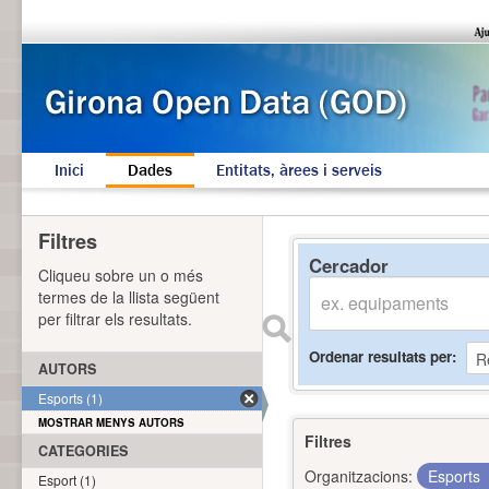
Inici
Dades
Entitats, àrees i serveis
Filtres
Cercador
Cliqueu sobre un o més
termes de la llista següent
per filtrar els resultats.
Ordenar resultats per
AUTORS
Esports (1)
MOSTRAR MENYS AUTORS
Filtres
CATEGORIES
Organitzacions:
Esports
Esport (1)