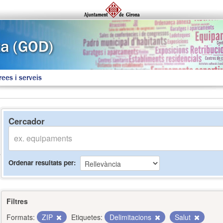
rees i serveis
Cercador
Ordenar resultats per
Filtres
Formats:
ZIP
Etiquetes:
Delimitacions
Salut