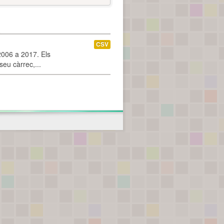
CSV
2006 a 2017. Els
seu càrrec,...