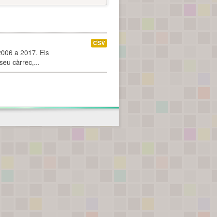
CSV
2006 a 2017. Els
seu càrrec,...