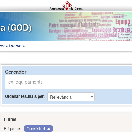
rees i serveis
Cercador
Ordenar resultats per
Filtres
Etiquetes:
Consistori