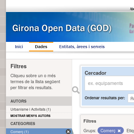
Inici
Dades
Entitats, àrees i serveis
Filtres
Cercador
Cliqueu sobre un o més
termes de la llista següent
per filtrar els resultats.
Ordenar resultats per
AUTORS
Urbanisme i Activitats (1)
MOSTRAR MENYS AUTORS
Filtres
CATEGORIES
Grups:
Comerç
Eti
Comerç (1)