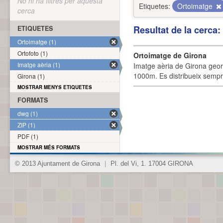
No hi ha filtres per aquesta
Etiquetes:
Ortoimatge
cerca
Resultat de la cerca
ETIQUETES
Ortoimatge (1)
Ortofoto (1)
Ortoimatge de Girona
Imatge aèria (1)
Imatge aèria de Girona geor
1000m. Es distribueix sempre
Girona (1)
MOSTRAR MENYS ETIQUETES
FORMATS
dwg (1)
ZIP (1)
PDF (1)
MOSTRAR MÉS FORMATS
© 2013 Ajuntament de Girona
|
Pl. del Vi, 1. 17004 GIRONA