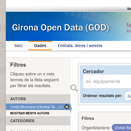
Inici
Dades
Entitats, àrees i serveis
Filtres
Cercador
Cliqueu sobre un o més
termes de la llista següent
per filtrar els resultats.
Ordenar resultats per
AUTORS
Unitat Municipal d'Anàlisi Te... (1)
MOSTRAR MENYS AUTORS
Filtres
CATEGORIES
Organitzacions:
Unitat Mu