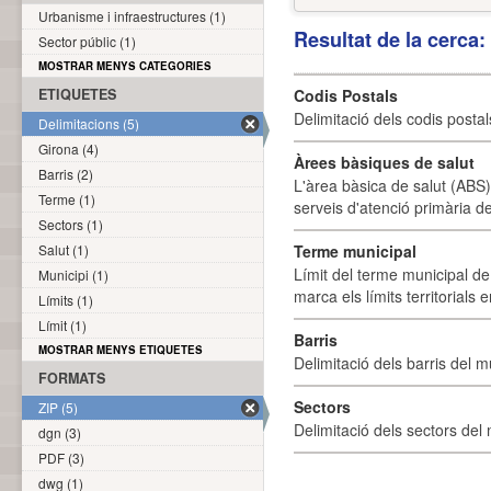
Urbanisme i infraestructures (1)
Resultat de la cerca
Sector públic (1)
MOSTRAR MENYS CATEGORIES
ETIQUETES
Codis Postals
Delimitació dels codis posta
Delimitacions (5)
Girona (4)
Àrees bàsiques de salut
Barris (2)
L'àrea bàsica de salut (ABS) 
Terme (1)
serveis d'atenció primària de
Sectors (1)
Salut (1)
Terme municipal
Límit del terme municipal de 
Municipi (1)
marca els límits territorials
Límits (1)
Límit (1)
Barris
MOSTRAR MENYS ETIQUETES
Delimitació dels barris del mu
FORMATS
Sectors
ZIP (5)
Delimitació dels sectors del 
dgn (3)
PDF (3)
dwg (1)