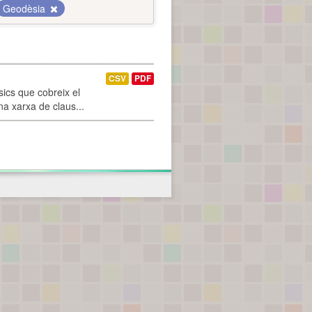
Geodèsia
CSV
PDF
ics que cobreix el
na xarxa de claus...