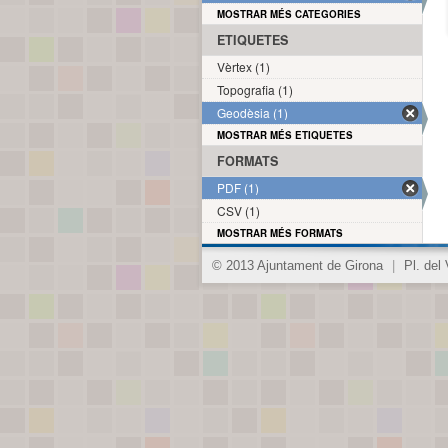
MOSTRAR MÉS CATEGORIES
ETIQUETES
Vèrtex (1)
Topografia (1)
Geodèsia (1)
MOSTRAR MÉS ETIQUETES
FORMATS
PDF (1)
CSV (1)
MOSTRAR MÉS FORMATS
© 2013 Ajuntament de Girona
|
Pl. del