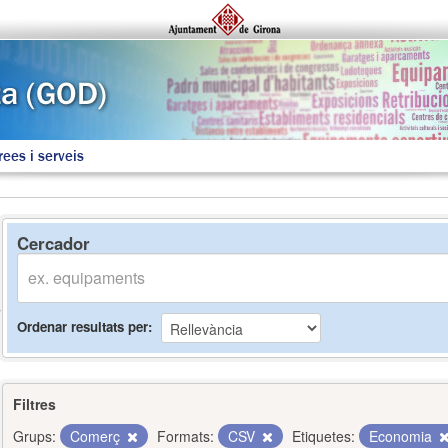
rees i serveis
Cercador
Ordenar resultats per
Filtres
Grups:
Comerç
Formats:
CSV
Etiquetes:
Economia