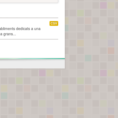
CSV
abliments dedicats a una
 a grans...