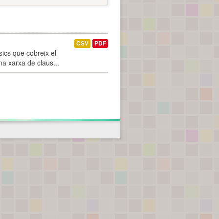
CSV
PDF
ics que cobreix el
na xarxa de claus...