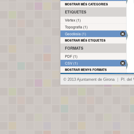
MOSTRAR MÉS CATEGORIES
ETIQUETES
Vèrtex (1)
Topografia (1)
Geodèsia (1)
MOSTRAR MÉS ETIQUETES
FORMATS
PDF (1)
CSV (1)
MOSTRAR MENYS FORMATS
© 2013 Ajuntament de Girona
|
Pl. del