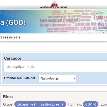
rees i serveis
Cercador
Ordenar resultats per
Filtres
Grups:
Urbanisme i infraestructures
Formats:
CSV
Etiq