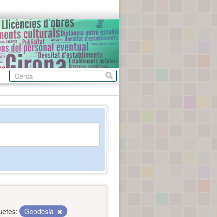
uetes:
Geodèsia