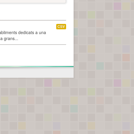
CSV
abliments dedicats a una
 a grans...