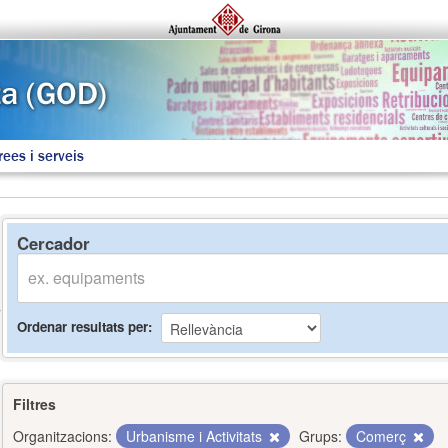
rees i serveis
Cercador
Ordenar resultats per
Filtres
Organitzacions:
Urbanisme i Activitats
Grups:
Comerç