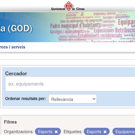
rees i serveis
Cercador
Ordenar resultats per
Filtres
Organitzacions:
Esports
Etiquetes:
Esports
Equipame