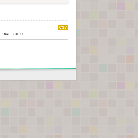
CSV
localització