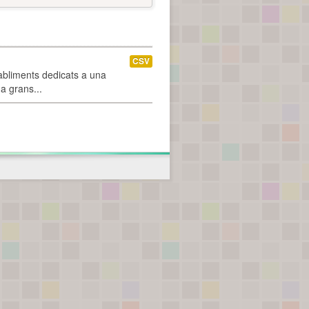
CSV
abliments dedicats a una
 a grans...