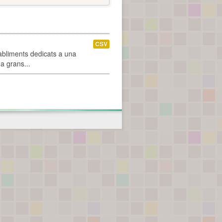
CSV
abliments dedicats a una
 a grans...