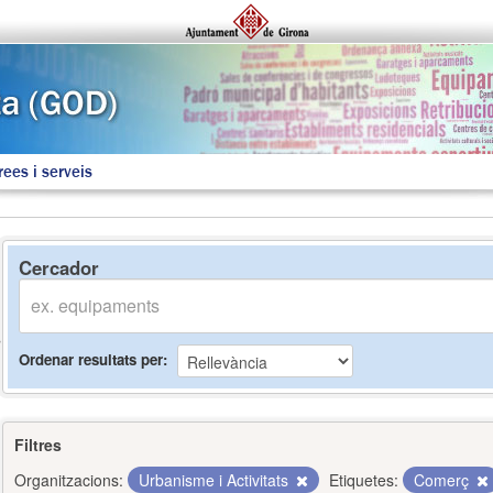
rees i serveis
Cercador
Ordenar resultats per
Filtres
Organitzacions:
Urbanisme i Activitats
Etiquetes:
Comerç