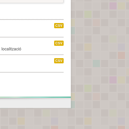
CSV
CSV
localització
CSV