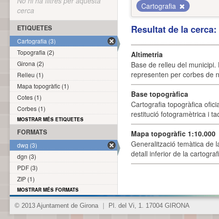
No hi ha filtres per aquesta
Cartografia
cerca
Resultat de la cerca
ETIQUETES
Cartografia (3)
Topografia (2)
Altimetria
Girona (2)
Base de relleu del municipi.
representen per corbes de ni
Relleu (1)
Mapa topogràfic (1)
Base topogràfica
Cotes (1)
Cartografia topogràfica ofic
Corbes (1)
restitució fotogramètrica i ta
MOSTRAR MÉS ETIQUETES
FORMATS
Mapa topogràfic 1:10.000
Generalització temàtica de l
dwg (3)
detall inferior de la cartogra
dgn (3)
PDF (3)
ZIP (1)
MOSTRAR MÉS FORMATS
© 2013 Ajuntament de Girona
|
Pl. del Vi, 1. 17004 GIRONA