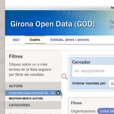
Inici
Dades
Entitats, àrees i serveis
Filtres
Cercador
Cliqueu sobre un o més
termes de la llista següent
per filtrar els resultats.
Ordenar resultats per
AUTORS
Unitat Municipal d'Anàlisi Te... (3)
MOSTRAR MENYS AUTORS
Filtres
CATEGORIES
Organitzacions:
Unitat Mu