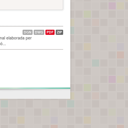
DGN
DWG
PDF
ZIP
onal elaborada per
ó...