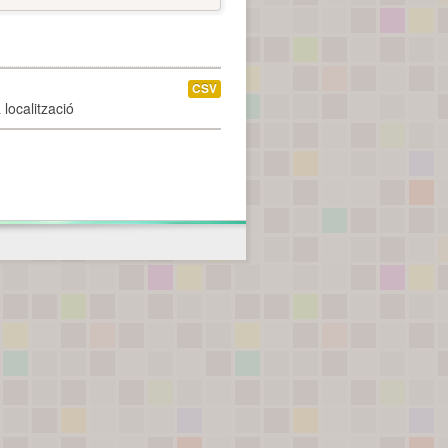
CSV
localització