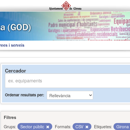
rees i serveis
Cercador
Ordenar resultats per
Filtres
Grups:
Sector públic
Formats:
CSV
Etiquetes:
Girona