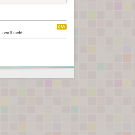
CSV
localització