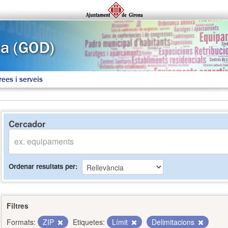
rees i serveis
Cercador
Ordenar resultats per
Filtres
Formats:
ZIP
Etiquetes:
Límit
Delimitacions