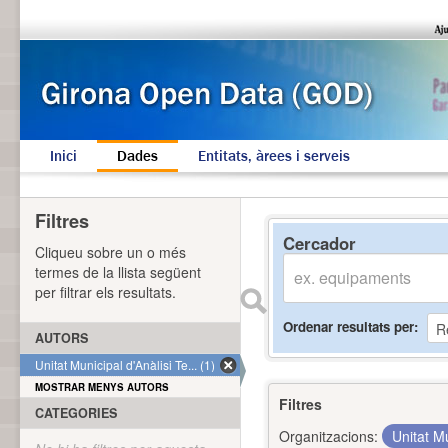
Inici
Dades
Entitats, àrees i serveis
Filtres
Cercador
Cliqueu sobre un o més
termes de la llista següent
per filtrar els resultats.
Ordenar resultats per
AUTORS
Unitat Municipal d'Anàlisi Te... (1)
MOSTRAR MENYS AUTORS
Filtres
CATEGORIES
Organitzacions:
Unitat Mu